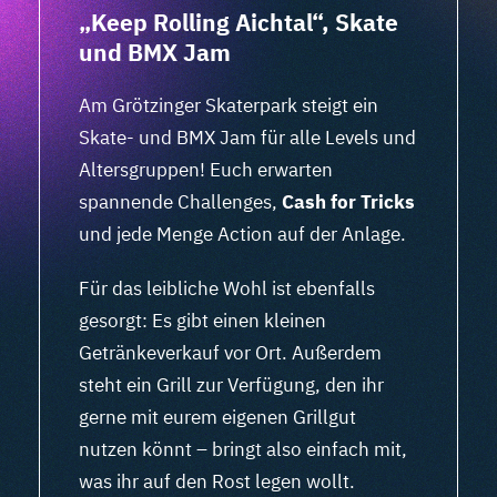
„Keep Rolling Aichtal“, Skate
und BMX Jam
Am Grötzinger Skaterpark steigt ein
Skate- und BMX Jam für alle Levels und
Altersgruppen! Euch erwarten
spannende Challenges,
Cash for Tricks
und jede Menge Action auf der Anlage.
Für das leibliche Wohl ist ebenfalls
gesorgt: Es gibt einen kleinen
Getränkeverkauf vor Ort. Außerdem
steht ein Grill zur Verfügung, den ihr
gerne mit eurem eigenen Grillgut
nutzen könnt – bringt also einfach mit,
was ihr auf den Rost legen wollt.